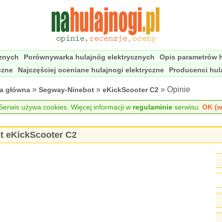
cznych
Porównywarka hulajnóg elektrycznych
Opis parametrów h
czne
Najczęściej oceniane hulajnogi elektryczne
Producenci hul
»
»
» Opinie
na główna
Segway-Ninebot
eKickScooter C2
erwis używa cookies. Więcej informacji w
regulaminie
serwisu.
OK (w
t eKickScooter C2