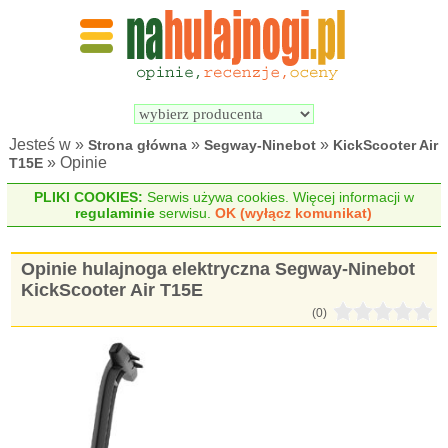
Wyszukiwarka 
Porównywarka 
hulajnóg 
hulajnóg 
elektrycznych
elektrycznych
Jesteś w »
»
»
Strona główna
Segway-Ninebot
KickScooter Air
» Opinie
T15E
PLIKI COOKIES:
Serwis używa cookies. Więcej informacji w
regulaminie
serwisu.
OK (wyłącz komunikat)
Opinie hulajnoga elektryczna Segway-Ninebot
KickScooter Air T15E
(0)