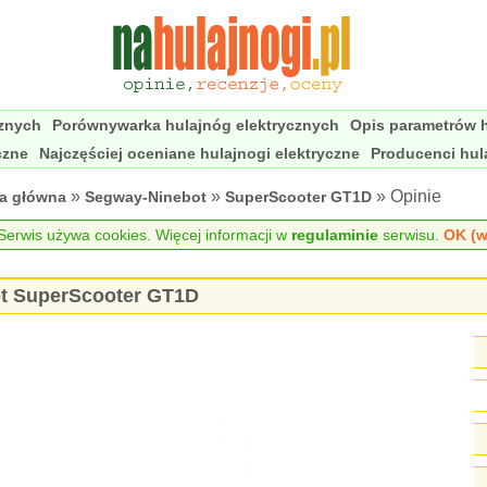
cznych
Porównywarka hulajnóg elektrycznych
Opis parametrów h
czne
Najczęściej oceniane hulajnogi elektryczne
Producenci hul
»
»
» Opinie
na główna
Segway-Ninebot
SuperScooter GT1D
erwis używa cookies. Więcej informacji w
regulaminie
serwisu.
OK (w
ot SuperScooter GT1D