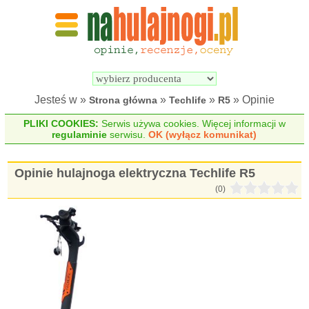
Wyszukiwarka 
Porównywarka 
hulajnóg 
hulajnóg 
elektrycznych
elektrycznych
Jesteś w »
»
»
» Opinie
Strona główna
Techlife
R5
PLIKI COOKIES:
Serwis używa cookies. Więcej informacji w
regulaminie
serwisu.
OK (wyłącz komunikat)
Opinie hulajnoga elektryczna Techlife R5
(0)