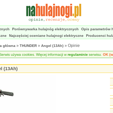
cznych
Porównywarka hulajnóg elektrycznych
Opis parametrów h
czne
Najczęściej oceniane hulajnogi elektryczne
Producenci hul
»
»
» Opinie
na główna
THUNDER
Angel (13Ah)
erwis używa cookies. Więcej informacji w
regulaminie
serwisu.
OK (w
l (13Ah)