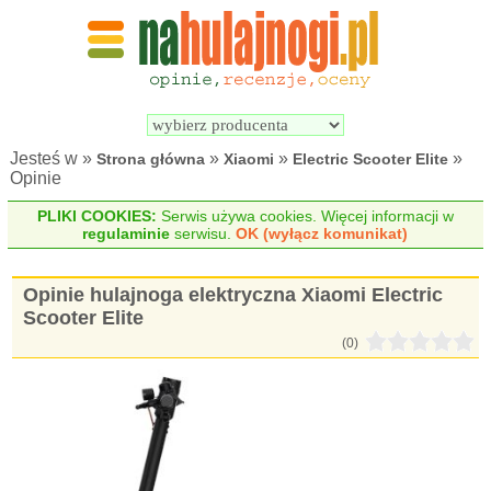
Wyszukiwarka 
Porównywarka 
hulajnóg 
hulajnóg 
elektrycznych
elektrycznych
Jesteś w »
»
»
»
Strona główna
Xiaomi
Electric Scooter Elite
Opinie
PLIKI COOKIES:
Serwis używa cookies. Więcej informacji w
regulaminie
serwisu.
OK (wyłącz komunikat)
Opinie hulajnoga elektryczna Xiaomi Electric
Scooter Elite
(0)