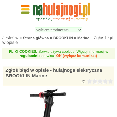
Wyszukiwarka 
Porównywarka 
hulajnóg 
hulajnóg 
elektrycznych
elektrycznych
Jesteś w »
»
»
» Zgłoś błąd
Strona główna
BROOKLIN
Marine
w opisie
PLIKI COOKIES:
Serwis używa cookies. Więcej informacji w
regulaminie
serwisu.
OK (wyłącz komunikat)
Zgłoś błąd w opisie - hulajnoga elektryczna
BROOKLIN Marine
(0)