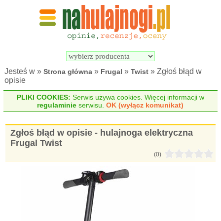
Wyszukiwarka 
Porównywarka 
hulajnóg 
hulajnóg 
elektrycznych
elektrycznych
Jesteś w »
»
»
» Zgłoś błąd w
Strona główna
Frugal
Twist
opisie
PLIKI COOKIES:
Serwis używa cookies. Więcej informacji w
regulaminie
serwisu.
OK (wyłącz komunikat)
Zgłoś błąd w opisie - hulajnoga elektryczna
Frugal Twist
(0)