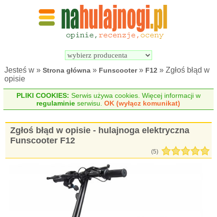
Wyszukiwarka 
Porównywarka 
hulajnóg 
hulajnóg 
elektrycznych
elektrycznych
Jesteś w »
»
»
» Zgłoś błąd w
Strona główna
Funscooter
F12
opisie
PLIKI COOKIES:
Serwis używa cookies. Więcej informacji w
regulaminie
serwisu.
OK (wyłącz komunikat)
Zgłoś błąd w opisie - hulajnoga elektryczna
Funscooter F12
(5)