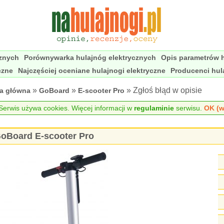
cznych
Porównywarka hulajnóg elektrycznych
Opis parametrów h
czne
Najczęściej oceniane hulajnogi elektryczne
Producenci hul
»
»
» Zgłoś błąd w opisie
na główna
GoBoard
E-scooter Pro
erwis używa cookies. Więcej informacji w
regulaminie
serwisu.
OK (w
 GoBoard E-scooter Pro