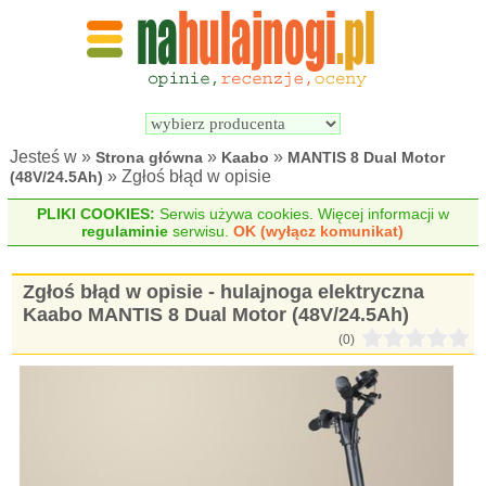
Wyszukiwarka 
Porównywarka 
hulajnóg 
hulajnóg 
elektrycznych
elektrycznych
Jesteś w »
»
»
Strona główna
Kaabo
MANTIS 8 Dual Motor
» Zgłoś błąd w opisie
(48V/24.5Ah)
PLIKI COOKIES:
Serwis używa cookies. Więcej informacji w
regulaminie
serwisu.
OK (wyłącz komunikat)
Zgłoś błąd w opisie - hulajnoga elektryczna
Kaabo MANTIS 8 Dual Motor (48V/24.5Ah)
(0)