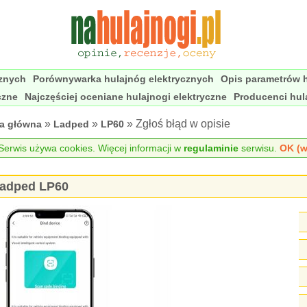
cznych
Porównywarka hulajnóg elektrycznych
Opis parametrów h
czne
Najczęściej oceniane hulajnogi elektryczne
Producenci hul
»
»
» Zgłoś błąd w opisie
na główna
Ladped
LP60
erwis używa cookies. Więcej informacji w
regulaminie
serwisu.
OK (w
 Ladped LP60