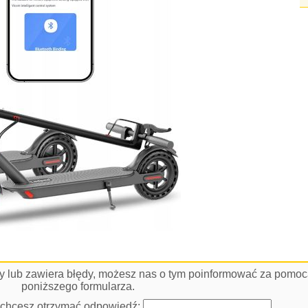
łny lub zawiera błędy, możesz nas o tym poinformować za pomo
poniższego formularza.
i chcesz otrzymać odpowiedź: