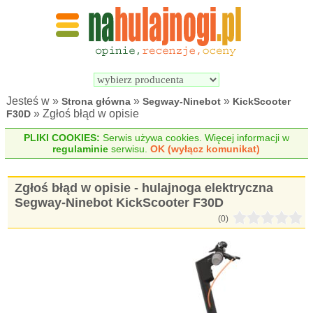
Wyszukiwarka 
Porównywarka 
hulajnóg 
hulajnóg 
elektrycznych
elektrycznych
Jesteś w »
»
»
Strona główna
Segway-Ninebot
KickScooter
» Zgłoś błąd w opisie
F30D
PLIKI COOKIES:
Serwis używa cookies. Więcej informacji w
regulaminie
serwisu.
OK (wyłącz komunikat)
Zgłoś błąd w opisie - hulajnoga elektryczna
Segway-Ninebot KickScooter F30D
(0)