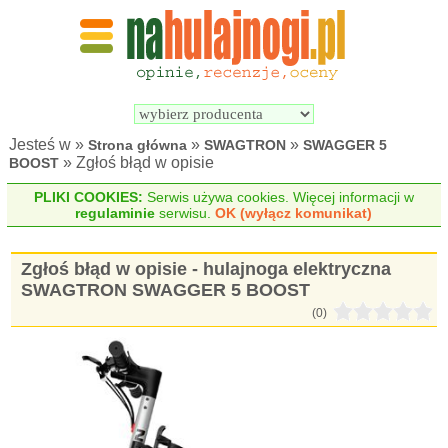
Wyszukiwarka 
Porównywarka 
hulajnóg 
hulajnóg 
elektrycznych
elektrycznych
Jesteś w »
»
»
Strona główna
SWAGTRON
SWAGGER 5
» Zgłoś błąd w opisie
BOOST
PLIKI COOKIES:
Serwis używa cookies. Więcej informacji w
regulaminie
serwisu.
OK (wyłącz komunikat)
Zgłoś błąd w opisie - hulajnoga elektryczna
SWAGTRON SWAGGER 5 BOOST
(0)