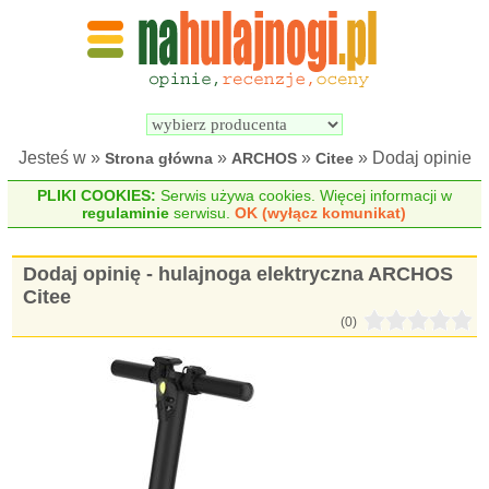
Wyszukiwarka 
Porównywarka 
hulajnóg 
hulajnóg 
elektrycznych
elektrycznych
Jesteś w »
»
»
» Dodaj opinie
Strona główna
ARCHOS
Citee
PLIKI COOKIES:
Serwis używa cookies. Więcej informacji w
regulaminie
serwisu.
OK (wyłącz komunikat)
Dodaj opinię - hulajnoga elektryczna ARCHOS
Citee
(0)