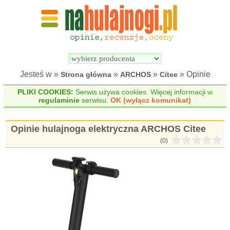
Wyszukiwarka 
Porównywarka 
hulajnóg 
hulajnóg 
elektrycznych
elektrycznych
Jesteś w »
»
»
» Opinie
Strona główna
ARCHOS
Citee
PLIKI COOKIES:
Serwis używa cookies. Więcej informacji w
regulaminie
serwisu.
OK (wyłącz komunikat)
Opinie hulajnoga elektryczna ARCHOS Citee
(0)