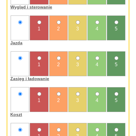
Wygląd i sterowanie
nie
1
2
3
4
5
oceniam
Jazda
nie
1
2
3
4
5
oceniam
Zasięg i ładowanie
nie
1
2
3
4
5
oceniam
Koszt
nie