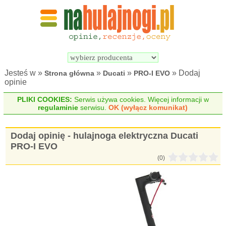
Wyszukiwarka 
Porównywarka 
hulajnóg 
hulajnóg 
elektrycznych
elektrycznych
Jesteś w »
»
»
» Dodaj
Strona główna
Ducati
PRO-I EVO
opinie
PLIKI COOKIES:
Serwis używa cookies. Więcej informacji w
regulaminie
serwisu.
OK (wyłącz komunikat)
Dodaj opinię - hulajnoga elektryczna Ducati
PRO-I EVO
(0)