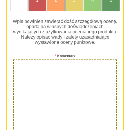
1
2
3
4
5
oceniam
Wpis powinien zawierać dość szczegółową ocenę,
opartą na własnych doświadczeniach
wynikających z użytkowania ocenianego produktu.
Należy opisać wady i zalety uzasadniające
wystawione oceny punktowe.
*
Komentarz