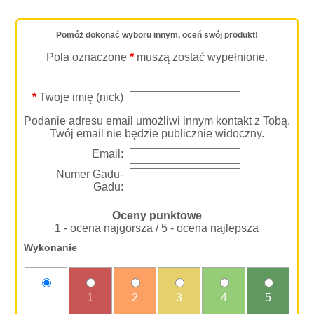
Pomóż dokonać wyboru innym, oceń swój produkt!
Pola oznaczone
*
muszą zostać wypełnione.
*
Twoje imię (nick)
Podanie adresu email umożliwi innym kontakt z Tobą.
Twój email nie będzie publicznie widoczny.
Email:
Numer Gadu-
Gadu:
Oceny punktowe
1 - ocena najgorsza / 5 - ocena najlepsza
Wykonanie
nie
1
2
3
4
5
oceniam