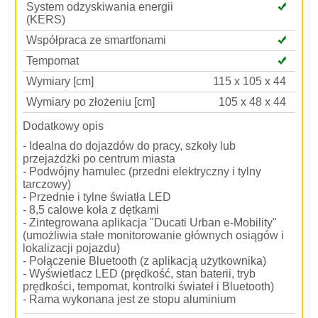
System odzyskiwania energii
(KERS)
Współpraca ze smartfonami
Tempomat
Wymiary [cm]
115 x 105 x 44
Wymiary po złożeniu [cm]
105 x 48 x 44
Dodatkowy opis
- Idealna do dojazdów do pracy, szkoły lub
przejażdżki po centrum miasta
- Podwójny hamulec (przedni elektryczny i tylny
tarczowy)
- Przednie i tylne światła LED
- 8,5 calowe koła z dętkami
- Zintegrowana aplikacja "Ducati Urban e-Mobility"
(umożliwia stałe monitorowanie głównych osiągów i
lokalizacji pojazdu)
- Połączenie Bluetooth (z aplikacją użytkownika)
- Wyświetlacz LED (prędkość, stan baterii, tryb
prędkości, tempomat, kontrolki świateł i Bluetooth)
- Rama wykonana jest ze stopu aluminium