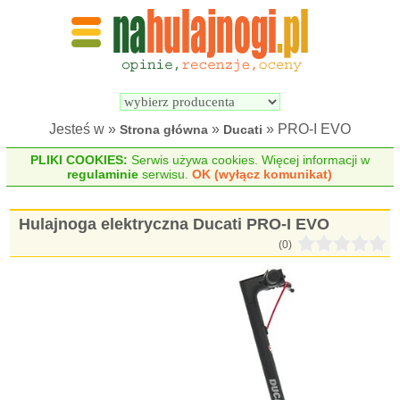
Wyszukiwarka 
Porównywarka 
hulajnóg 
hulajnóg 
elektrycznych
elektrycznych
Jesteś w »
»
» PRO-I EVO
Strona główna
Ducati
PLIKI COOKIES:
Serwis używa cookies. Więcej informacji w
regulaminie
serwisu.
OK (wyłącz komunikat)
Hulajnoga elektryczna Ducati PRO-I EVO
(0)