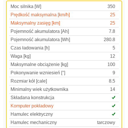
Moc silnika [W]
350
Prędkość maksymalna [km/h]
25
Maksymalny zasięg [km]
25
Pojemność akumulatora [Ah]
7.8
Pojemność akumulatora [Wh]
280.8
Czas ładowania [h]
5
Waga [kg]
12
Maksymalne obciążenie [kg]
100
Pokonywanie wzniesień [°]
9
Rozmiar kół [cale]
8.5
Minimalny wiek użytkownika
14
Składana konstrukcja
Komputer pokładowy
Hamulec elektryczny
Hamulec mechaniczny
tarczowy