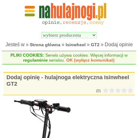
Wyszukiwarka 
Porównywarka 
hulajnóg 
hulajnóg 
elektrycznych
elektrycznych
Jesteś w »
»
»
» Dodaj opinie
Strona główna
Isinwheel
GT2
PLIKI COOKIES:
Serwis używa cookies. Więcej informacji w
regulaminie
serwisu.
OK (wyłącz komunikat)
Dodaj opinię - hulajnoga elektryczna Isinwheel
GT2
(0)