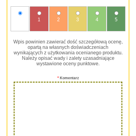
nie
1
2
3
4
5
oceniam
Wpis powinien zawierać dość szczegółową ocenę,
opartą na własnych doświadczeniach
wynikających z użytkowania ocenianego produktu.
Należy opisać wady i zalety uzasadniające
wystawione oceny punktowe.
*
Komentarz