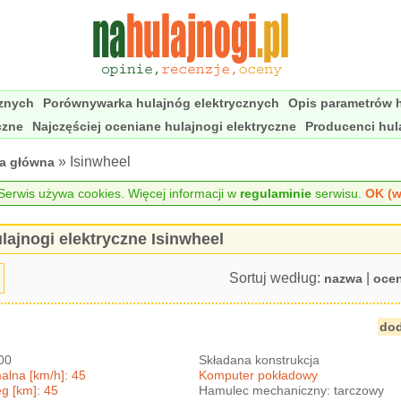
cznych
Porównywarka hulajnóg elektrycznych
Opis parametrów h
czne
Najczęściej oceniane hulajnogi elektryczne
Producenci hul
» Isinwheel
na główna
erwis używa cookies. Więcej informacji w
regulaminie
serwisu.
OK (w
lajnogi elektryczne Isinwheel
Sortuj według:
|
nazwa
oce
dod
800
Składana konstrukcja
lna [km/h]: 45
Komputer pokładowy
g [km]: 45
Hamulec mechaniczny: tarczowy