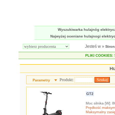
Wyszukiwarka hulajnóg elektry
Najwyżej oceniane hulajnogi elektry
Jesteś w »
Stro
PLIKI COOKIES:
S
Hu
Produkt:
Parametry
GT2
Moc silnika [W]: 
Prędkość maksyma
Maksymalny zasię