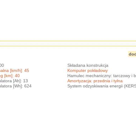
 Z Hamulcem Tarczowym Amortyzator Deck
lorowy
dod
500
Składana konstrukcja
lna [km/h]: 45
Komputer pokładowy
g [km]: 40
Hamulec mechaniczny: tarczowy i 
atora [Ah]: 13
Amortyzacja: przednia i tylna
atora [Wh]: 624
System odzyskiwania energii (KER