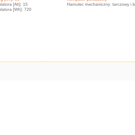
atora [Ah]: 15
Hamulec mechaniczny: tarczowy i 
atora [Wh]: 720