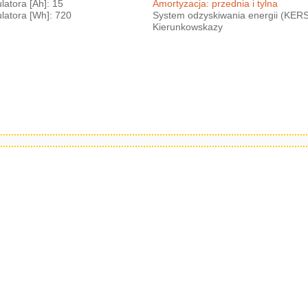
atora [Ah]: 15
Amortyzacja: przednia i tylna
atora [Wh]: 720
System odzyskiwania energii (KER
Kierunkowskazy