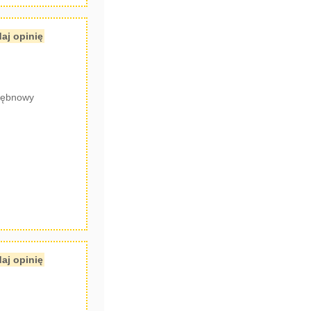
aj opinię
bębnowy
aj opinię