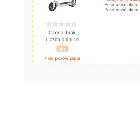
Pojemność akumul
Pojemność akumul
Ocena: brak
Liczba opinii:
0
film
+ do porównania