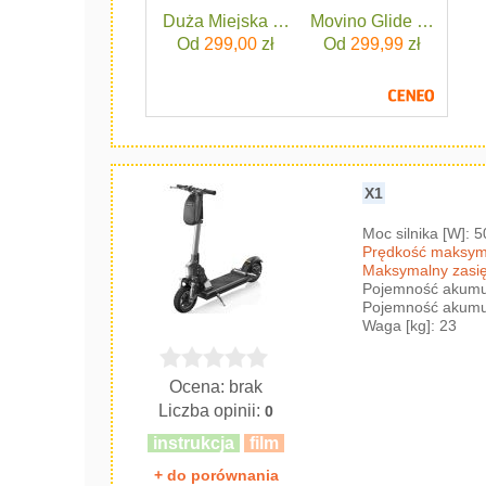
Duża Miejska Hulajnoga Bergen Classic
Movino Glide Wieloko
Od
299,00
zł
Od
299,99
zł
X1
Moc silnika [W]: 
Prędkość maksyma
Maksymalny zasię
Pojemność akumul
Pojemność akumul
Waga [kg]: 23
Ocena: brak
Liczba opinii:
0
instrukcja
film
+ do porównania