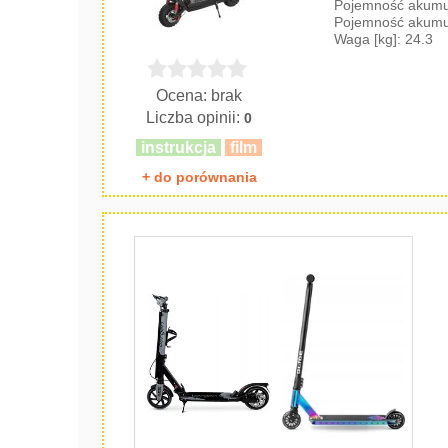
Pojemność akumul
Pojemność akumul
Waga [kg]: 24.3
Ocena: brak
Liczba opinii:
0
instrukcja
film
+ do porównania