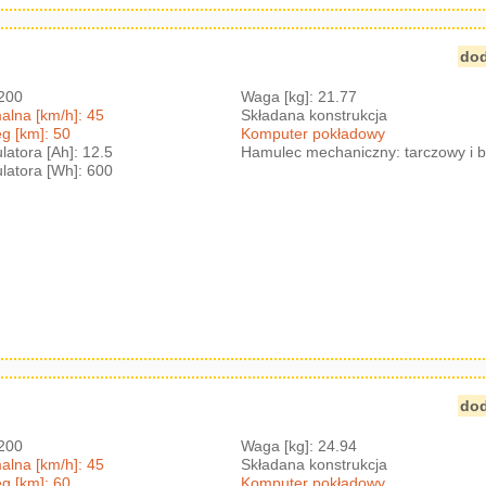
dod
1200
Waga [kg]: 21.77
lna [km/h]: 45
Składana konstrukcja
g [km]: 50
Komputer pokładowy
atora [Ah]: 12.5
Hamulec mechaniczny: tarczowy i 
atora [Wh]: 600
dod
1200
Waga [kg]: 24.94
lna [km/h]: 45
Składana konstrukcja
g [km]: 60
Komputer pokładowy