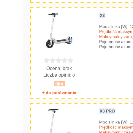
X3
Moc silnika [W]: 
Prędkość maksyma
Maksymalny zasię
Pojemność akumul
Pojemność akumul
Ocena: brak
Liczba opinii:
0
film
+ do porównania
X3 PRO
Moc silnika [W]: 
Prędkość maksyma
Maksymalny zasię