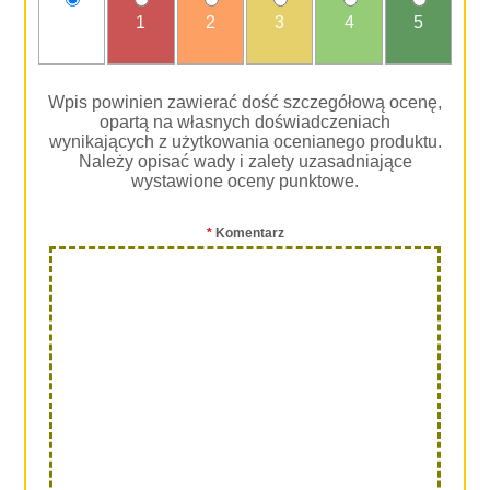
nie
1
2
3
4
5
oceniam
Wpis powinien zawierać dość szczegółową ocenę,
opartą na własnych doświadczeniach
wynikających z użytkowania ocenianego produktu.
Należy opisać wady i zalety uzasadniające
wystawione oceny punktowe.
*
Komentarz