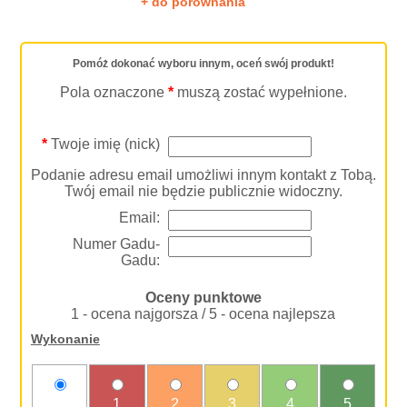
+ do porównania
Pomóż dokonać wyboru innym, oceń swój produkt!
Pola oznaczone
*
muszą zostać wypełnione.
*
Twoje imię (nick)
Podanie adresu email umożliwi innym kontakt z Tobą.
Twój email nie będzie publicznie widoczny.
Email:
Numer Gadu-
Gadu:
Oceny punktowe
1 - ocena najgorsza / 5 - ocena najlepsza
Wykonanie
nie
1
2
3
4
5