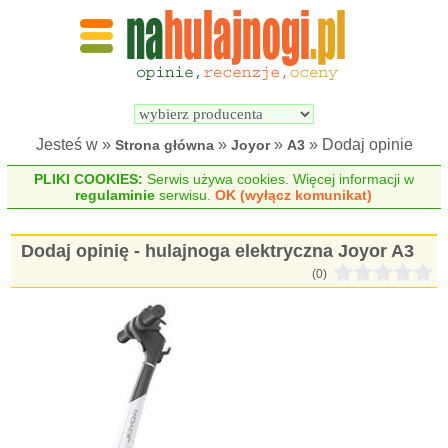
Wyszukiwarka 
Porównywarka 
hulajnóg 
hulajnóg 
elektrycznych
elektrycznych
Jesteś w »
»
»
» Dodaj opinie
Strona główna
Joyor
A3
PLIKI COOKIES:
Serwis używa cookies. Więcej informacji w
regulaminie
serwisu.
OK (wyłącz komunikat)
Dodaj opinię - hulajnoga elektryczna Joyor A3
(0)