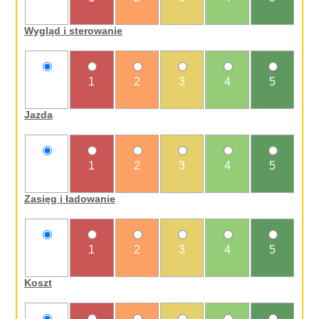
oceniam
Wygląd i sterowanie
nie
1
2
3
4
5
oceniam
Jazda
nie
1
2
3
4
5
oceniam
Zasięg i ładowanie
nie
1
2
3
4
5
oceniam
Koszt