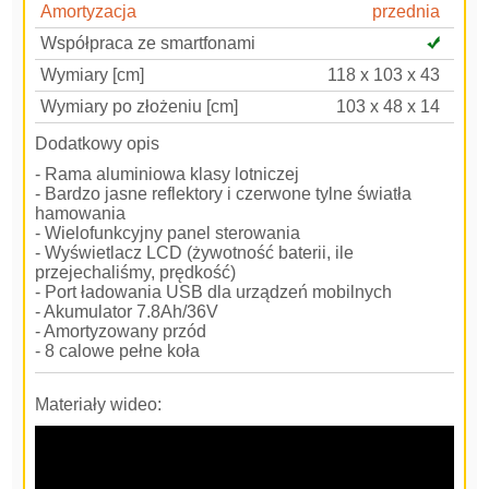
Amortyzacja
przednia
Współpraca ze smartfonami
Wymiary [cm]
118 x 103 x 43
Wymiary po złożeniu [cm]
103 x 48 x 14
Dodatkowy opis
- Rama aluminiowa klasy lotniczej
- Bardzo jasne reflektory i czerwone tylne światła
hamowania
- Wielofunkcyjny panel sterowania
- Wyświetlacz LCD (żywotność baterii, ile
przejechaliśmy, prędkość)
- Port ładowania USB dla urządzeń mobilnych
- Akumulator 7.8Ah/36V
- Amortyzowany przód
- 8 calowe pełne koła
Materiały wideo: