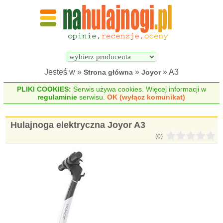
Wyszukiwarka 
Porównywarka 
hulajnóg 
hulajnóg 
elektrycznych
elektrycznych
Jesteś w »
»
» A3
Strona główna
Joyor
PLIKI COOKIES:
Serwis używa cookies. Więcej informacji w
regulaminie
serwisu.
OK (wyłącz komunikat)
Hulajnoga elektryczna Joyor A3
(0)