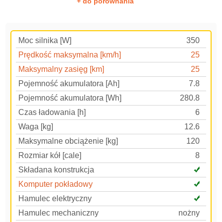
+ do porównania
Moc silnika [W]
350
Prędkość maksymalna [km/h]
25
Maksymalny zasięg [km]
25
Pojemność akumulatora [Ah]
7.8
Pojemność akumulatora [Wh]
280.8
Czas ładowania [h]
6
Waga [kg]
12.6
Maksymalne obciążenie [kg]
120
Rozmiar kół [cale]
8
Składana konstrukcja
Komputer pokładowy
Hamulec elektryczny
Hamulec mechaniczny
nożny