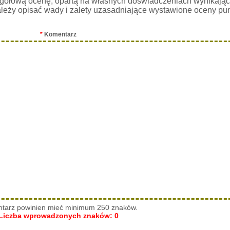
gółową ocenę, opartą na własnych doświadczeniach wynikając
leży opisać wady i zalety uzasadniające wystawione oceny pu
*
Komentarz
tarz powinien mieć minimum 250 znaków.
Liczba wprowadzonych znaków:
0