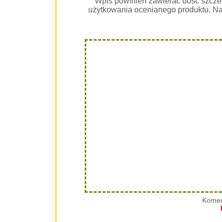
Wpis powinien zawierać dość szcze
użytkowania ocenianego produktu. Na
Komen