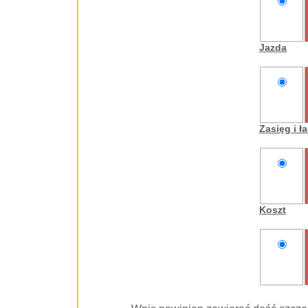
nie
oceniam
Jazda
nie
oceniam
Zasięg i 
nie
oceniam
Koszt
nie
oceniam