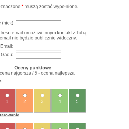
oznaczone
*
muszą zostać wypełnione.
 (nick)
resu email umożliwi innym kontakt z Tobą.
email nie będzie publicznie widoczny.
Email:
-Gadu:
Oceny punktowe
ocena najgorsza / 5 - ocena najlepsza
e
1
2
3
4
5
sterowanie