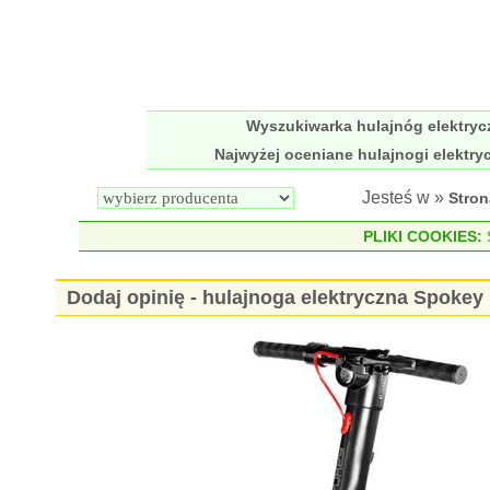
Wyszukiwarka hulajnóg elektry
Najwyżej oceniane hulajnogi elektry
Jesteś w »
Stro
PLIKI COOKIES:
S
Dodaj opinię - hulajnoga elektryczna Spoke