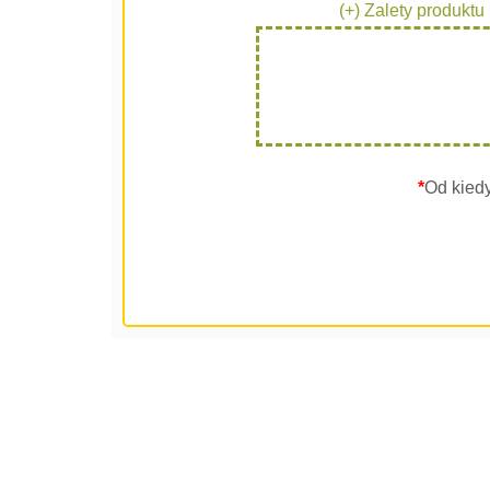
(+) Zalety produktu
*
Od kied