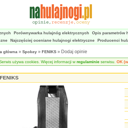
cznych
Porównywarka hulajnóg elektrycznych
Opis parametrów h
czne
Najczęściej oceniane hulajnogi elektryczne
Producenci hul
»
»
» Dodaj opinie
na główna
Spokey
FENIKS
erwis używa cookies. Więcej informacji w
regulaminie
serwisu.
OK (w
y FENIKS