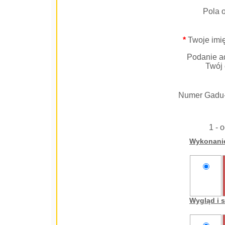
Pola 
*
Twoje imię
Podanie ad
Twój 
Numer Gadu
1 - 
Wykonani
nie
oceniam
Wygląd i 