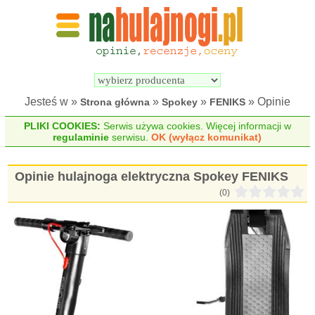
Wyszukiwarka 
Porównywarka 
hulajnóg 
hulajnóg 
elektrycznych
elektrycznych
Jesteś w »
»
»
» Opinie
Strona główna
Spokey
FENIKS
PLIKI COOKIES:
Serwis używa cookies. Więcej informacji w
regulaminie
serwisu.
OK (wyłącz komunikat)
Opinie hulajnoga elektryczna Spokey FENIKS
(0)