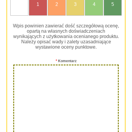
nie
1
2
3
4
5
oceniam
Wpis powinien zawierać dość szczegółową ocenę,
opartą na własnych doświadczeniach
wynikających z użytkowania ocenianego produktu.
Należy opisać wady i zalety uzasadniające
wystawione oceny punktowe.
*
Komentarz