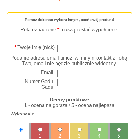
Pomóż dokonać wyboru innym, oceń swój produkt!
Pola oznaczone
*
muszą zostać wypełnione.
*
Twoje imię (nick)
Podanie adresu email umożliwi innym kontakt z Tobą.
Twój email nie będzie publicznie widoczny.
Email:
Numer Gadu-
Gadu:
Oceny punktowe
1 - ocena najgorsza / 5 - ocena najlepsza
Wykonanie
nie
1
2
3
4
5