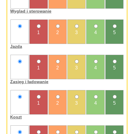
oceniam
Wygląd i sterowanie
nie
1
2
3
4
5
oceniam
Jazda
nie
1
2
3
4
5
oceniam
Zasięg i ładowanie
nie
1
2
3
4
5
oceniam
Koszt