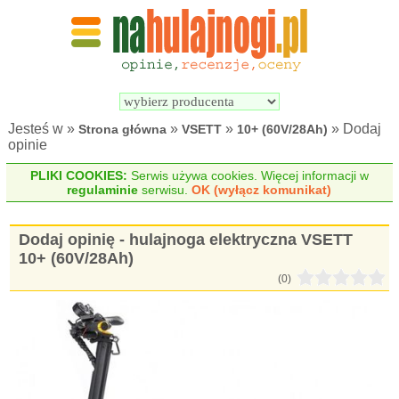
Wyszukiwarka 
Porównywarka 
hulajnóg 
hulajnóg 
elektrycznych
elektrycznych
Jesteś w »
»
»
» Dodaj
Strona główna
VSETT
10+ (60V/28Ah)
opinie
PLIKI COOKIES:
Serwis używa cookies. Więcej informacji w
regulaminie
serwisu.
OK (wyłącz komunikat)
Dodaj opinię - hulajnoga elektryczna VSETT
10+ (60V/28Ah)
(0)