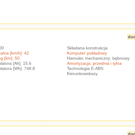
dod
600
Składana konstrukcja
lna [km/h]: 42
Komputer pokładowy
g [km]: 50
Hamulec mechaniczny: bębnowy
atora [Ah]: 15.6
Amortyzacja: przednia i tylna
atora [Wh]: 748.8
Technologia E-ABS
Kierunkowskazy
dod