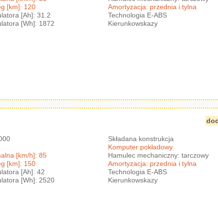
g [km]: 120
Amortyzacja: przednia i tylna
atora [Ah]: 31.2
Technologia E-ABS
atora [Wh]: 1872
Kierunkowskazy
dod
3000
Składana konstrukcja
Komputer pokładowy
lna [km/h]: 85
Hamulec mechaniczny: tarczowy
g [km]: 150
Amortyzacja: przednia i tylna
atora [Ah]: 42
Technologia E-ABS
atora [Wh]: 2520
Kierunkowskazy