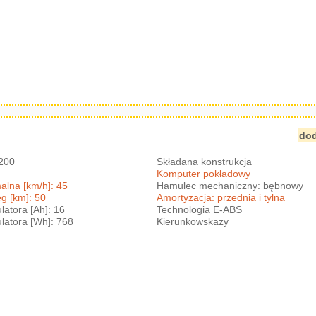
dod
1200
Składana konstrukcja
Komputer pokładowy
lna [km/h]: 45
Hamulec mechaniczny: bębnowy
g [km]: 50
Amortyzacja: przednia i tylna
atora [Ah]: 16
Technologia E-ABS
atora [Wh]: 768
Kierunkowskazy