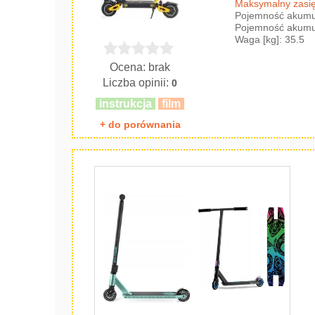
Maksymalny zasię
Pojemność akumul
Pojemność akumul
Waga [kg]: 35.5
Ocena: brak
Liczba opinii:
0
instrukcja
film
+ do porównania