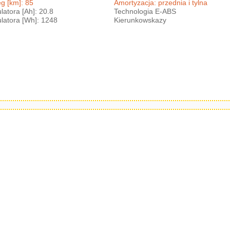
g [km]: 85
Amortyzacja: przednia i tylna
atora [Ah]: 20.8
Technologia E-ABS
atora [Wh]: 1248
Kierunkowskazy