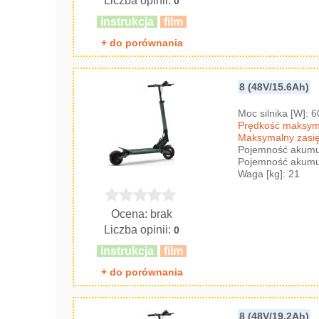
Liczba opinii:
0
instrukcja
film
+ do porównania
8 (48V/15.6Ah)
Moc silnika [W]: 
Prędkość maksyma
Maksymalny zasię
Pojemność akumul
Pojemność akumul
Waga [kg]: 21
Ocena: brak
Liczba opinii:
0
instrukcja
film
+ do porównania
8 (48V/19.2Ah)