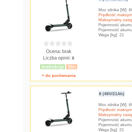
Moc silnika [W]: 
Prędkość maksyma
Maksymalny zasię
Pojemność akumul
Pojemność akumul
Waga [kg]: 21
Ocena: brak
Liczba opinii:
0
instrukcja
film
+ do porównania
8 (48V/21Ah)
Moc silnika [W]: 
Prędkość maksyma
Maksymalny zasię
Pojemność akumul
Pojemność akumul
Waga [kg]: 21