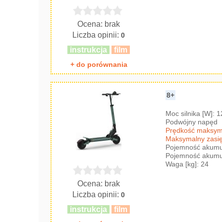
Ocena: brak
Liczba opinii:
0
instrukcja
film
+ do porównania
8+
Moc silnika [W]: 
Podwójny napęd
Prędkość maksyma
Maksymalny zasię
Pojemność akumul
Pojemność akumul
Waga [kg]: 24
Ocena: brak
Liczba opinii:
0
instrukcja
film