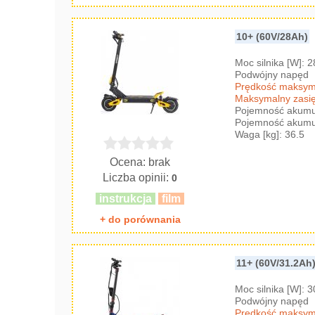
10+ (60V/28Ah)
Moc silnika [W]: 
Podwójny napęd
Prędkość maksyma
Maksymalny zasię
Pojemność akumul
Pojemność akumul
Waga [kg]: 36.5
Ocena: brak
Liczba opinii:
0
instrukcja
film
+ do porównania
11+ (60V/31.2Ah
Moc silnika [W]: 
Podwójny napęd
Prędkość maksyma