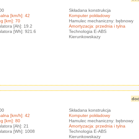
600
Składana konstrukcja
lna [km/h]: 42
Komputer pokładowy
g [km]: 70
Hamulec mechaniczny: bębnowy
atora [Ah]: 19.2
Amortyzacja: przednia i tylna
atora [Wh]: 921.6
Technologia E-ABS
Kierunkowskazy
dod
600
Składana konstrukcja
lna [km/h]: 42
Komputer pokładowy
g [km]: 80
Hamulec mechaniczny: bębnowy
atora [Ah]: 21
Amortyzacja: przednia i tylna
atora [Wh]: 1008
Technologia E-ABS
Kierunkowskazy