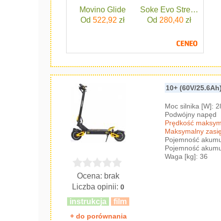
Movino Glide
Soke Evo Street Black
Od
522,92
zł
Od
280,40
zł
10+ (60V/25.6Ah
Moc silnika [W]: 
Podwójny napęd
Prędkość maksyma
Maksymalny zasię
Pojemność akumul
Pojemność akumul
Waga [kg]: 36
Ocena: brak
Liczba opinii:
0
instrukcja
film
+ do porównania