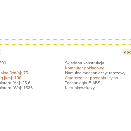
)
dod
2800
Składana konstrukcja
Komputer pokładowy
lna [km/h]: 75
Hamulec mechaniczny: tarczowy
g [km]: 100
Amortyzacja: przednia i tylna
atora [Ah]: 25.6
Technologia E-ABS
atora [Wh]: 1536
Kierunkowskazy