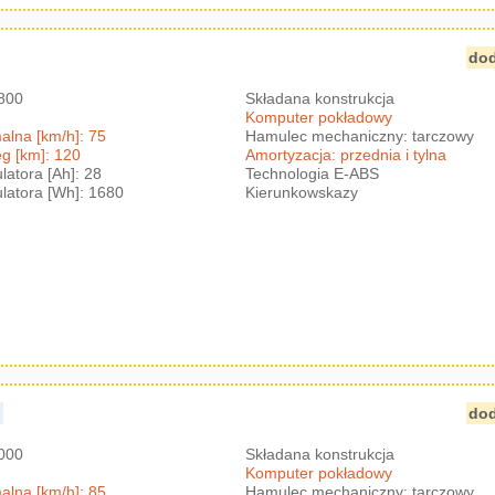
dod
2800
Składana konstrukcja
Komputer pokładowy
lna [km/h]: 75
Hamulec mechaniczny: tarczowy
g [km]: 120
Amortyzacja: przednia i tylna
atora [Ah]: 28
Technologia E-ABS
atora [Wh]: 1680
Kierunkowskazy
)
dod
3000
Składana konstrukcja
Komputer pokładowy
lna [km/h]: 85
Hamulec mechaniczny: tarczowy