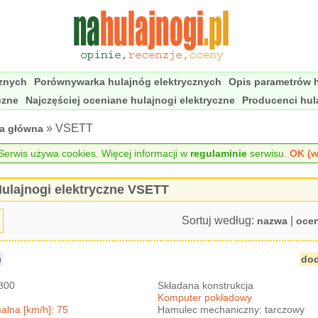
cznych
Porównywarka hulajnóg elektrycznych
Opis parametrów h
czne
Najczęściej oceniane hulajnogi elektryczne
Producenci hul
» VSETT
na główna
erwis używa cookies. Więcej informacji w
regulaminie
serwisu.
OK (w
ulajnogi elektryczne VSETT
Sortuj według:
|
nazwa
oce
)
dod
2800
Składana konstrukcja
Komputer pokładowy
lna [km/h]: 75
Hamulec mechaniczny: tarczowy