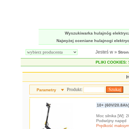
Wyszukiwarka hulajnóg elektry
Najwyżej oceniane hulajnogi elektry
Jesteś w »
Stro
PLIKI COOKIES:
S
H
Produkt:
Parametry
10+ (60V/20.8Ah
Moc silnika [W]: 
Podwójny napęd
Prędkość maksyma