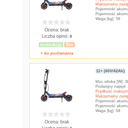
Maksymalny zasię
Pojemność akumul
Pojemność akumul
Waga [kg]: 58
Ocena: brak
Liczba opinii:
0
instrukcja
film
+ do porównania
11+ (60V/42Ah)
Moc silnika [W]: 
Podwójny napęd
Prędkość maksyma
Maksymalny zasię
Pojemność akumul
Pojemność akumul
Waga [kg]: 58
Ocena: brak