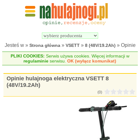
Wyszukiwarka 
Porównywarka 
hulajnóg 
hulajnóg 
elektrycznych
elektrycznych
Jesteś w »
»
»
» Opinie
Strona główna
VSETT
8 (48V/19.2Ah)
PLIKI COOKIES:
Serwis używa cookies. Więcej informacji w
regulaminie
serwisu.
OK (wyłącz komunikat)
Opinie hulajnoga elektryczna VSETT 8
(48V/19.2Ah)
(0)