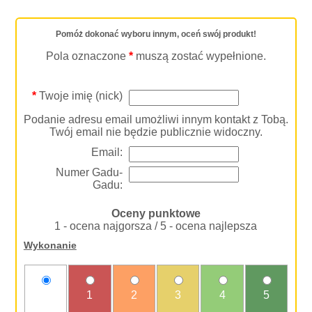
Pomóż dokonać wyboru innym, oceń swój produkt!
Pola oznaczone
*
muszą zostać wypełnione.
*
Twoje imię (nick)
Podanie adresu email umożliwi innym kontakt z Tobą.
Twój email nie będzie publicznie widoczny.
Email:
Numer Gadu-
Gadu:
Oceny punktowe
1 - ocena najgorsza / 5 - ocena najlepsza
Wykonanie
nie
1
2
3
4
5
oceniam