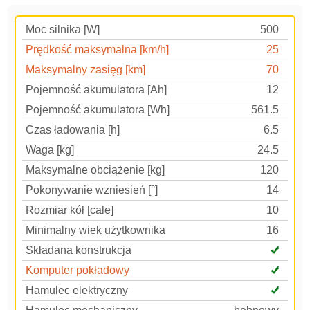
Moc silnika [W]
500
Prędkość maksymalna [km/h]
25
Maksymalny zasięg [km]
70
Pojemność akumulatora [Ah]
12
Pojemność akumulatora [Wh]
561.5
Czas ładowania [h]
6.5
Waga [kg]
24.5
Maksymalne obciążenie [kg]
120
Pokonywanie wzniesień [°]
14
Rozmiar kół [cale]
10
Minimalny wiek użytkownika
16
Składana konstrukcja
Komputer pokładowy
Hamulec elektryczny