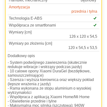
Hamulec mechaniczny
bębnowy
Amortyzacja
przednia i tylna
Technologia E-ABS
Współpraca ze smartfonami
Wymiary [cm]
126 x 120 x 54,5
Wymiary po złożeniu [cm]
120 x 54,5 x 53,5
Dodatkowy opis
- System podwójnego zawieszenia (skutecznie
redukuje wibracje i wstrząsy podczas jazdy)
- 10 calowe opony Xiaomi DuraGel (bezdętkowe,
samouszczelniające)
- Szersza i wyższa kierownica oraz większy pokład
(lepsze wrażenia z jazdy)
- Rama wykonana ze stopu aluminium o wysokiej
wytrzymałości
- Współpraca z aplikacją Xiaomi Home/Mi Home
- Oświetlenie przednie i tylne
- Maksymalna moc silnika (szczytowa): 940W