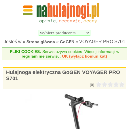
Wyszukiwarka 
Porównywarka 
hulajnóg 
hulajnóg 
elektrycznych
elektrycznych
Jesteś w »
»
» VOYAGER PRO S701
Strona główna
GoGEN
PLIKI COOKIES:
Serwis używa cookies. Więcej informacji w
regulaminie
serwisu.
OK (wyłącz komunikat)
Hulajnoga elektryczna GoGEN VOYAGER PRO
S701
(0)