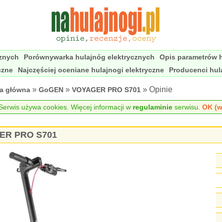
cznych
Porównywarka hulajnóg elektrycznych
Opis parametrów h
czne
Najczęściej oceniane hulajnogi elektryczne
Producenci hul
»
»
» Opinie
na główna
GoGEN
VOYAGER PRO S701
erwis używa cookies. Więcej informacji w
regulaminie
serwisu.
OK (w
GER PRO S701