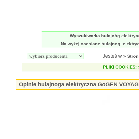
Wyszukiwarka hulajnóg elektry
Najwyżej oceniane hulajnogi elektry
Jesteś w »
Stro
PLIKI COOKIES:
S
Opinie hulajnoga elektryczna GoGEN VOYA