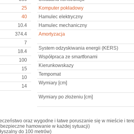
25
Komputer pokładowy
40
Hamulec elektryczny
10.4
Hamulec mechaniczny
374.4
Amortyzacja
7
System odzyskiwania energii (KERS)
18.4
Współpraca ze smartfonami
100
Kierunkowskazy
15
Tempomat
10
Wymiary [cm]
14
Wymiary po złożeniu [cm]
zeństwo oraz wygodne i łatwe poruszanie się w mieście i ter
bezpieczne hamowanie w każdej sytuacji)
słyszalny do 100 metrów)