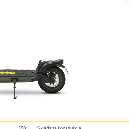
350
Składana konstrukcja