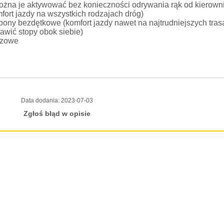
ożna je aktywować bez konieczności odrywania rąk od kierown
mfort jazdy na wszystkich rodzajach dróg)
opony bezdętkowe (komfort jazdy nawet na najtrudniejszych tras
awić stopy obok siebie)
rczowe
Data dodania:
2023-07-03
Zgłoś błąd w opisie