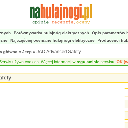
cznych
Porównywarka hulajnóg elektrycznych
Opis parametrów h
czne
Najczęściej oceniane hulajnogi elektryczne
Producenci hul
»
» JAD Advanced Safety
na główna
Jeep
erwis używa cookies. Więcej informacji w
regulaminie
serwisu.
OK (w
afety