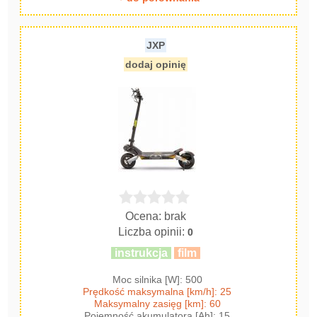
JXP
dodaj opinię
Ocena: brak
Liczba opinii:
0
instrukcja
film
Moc silnika [W]: 500
Prędkość maksymalna [km/h]: 25
Maksymalny zasięg [km]: 60
Pojemność akumulatora [Ah]: 15