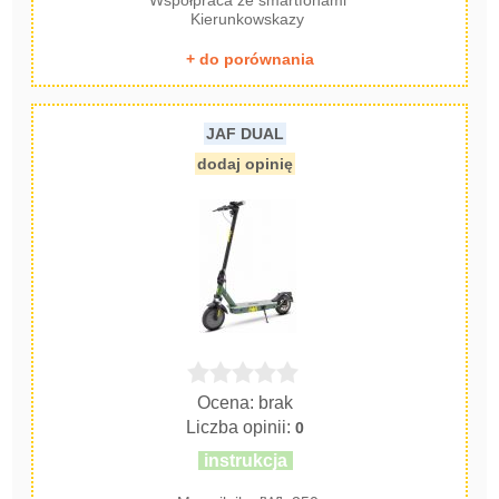
Współpraca ze smartfonami
Kierunkowskazy
+ do porównania
JAF DUAL
dodaj opinię
Ocena: brak
Liczba opinii:
0
instrukcja