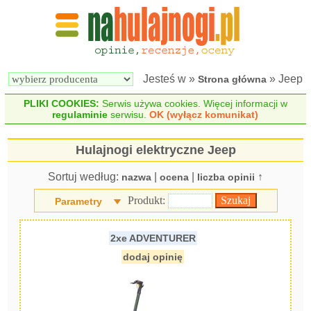
Wyszukiwarka 
Porównywarka 
hulajnóg 
hulajnóg 
elektrycznych
elektrycznych
Jesteś w »
» Jeep
Strona główna
PLIKI COOKIES:
Serwis używa cookies. Więcej informacji w
regulaminie
serwisu.
OK (wyłącz komunikat)
Hulajnogi elektryczne Jeep
Sortuj według:
|
|
↑
nazwa
ocena
liczba opinii
Produkt:
Parametry
2xe ADVENTURER
dodaj opinię