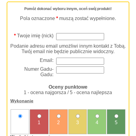
Pomóż dokonać wyboru innym, oceń swój produkt!
Pola oznaczone
*
muszą zostać wypełnione.
*
Twoje imię (nick)
Podanie adresu email umożliwi innym kontakt z Tobą.
Twój email nie będzie publicznie widoczny.
Email:
Numer Gadu-
Gadu:
Oceny punktowe
1 - ocena najgorsza / 5 - ocena najlepsza
Wykonanie
nie
1
2
3
4
5
oceniam