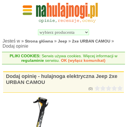
Wyszukiwarka 
Porównywarka 
hulajnóg 
hulajnóg 
elektrycznych
elektrycznych
Jesteś w »
»
»
»
Strona główna
Jeep
2xe URBAN CAMOU
Dodaj opinie
PLIKI COOKIES:
Serwis używa cookies. Więcej informacji w
regulaminie
serwisu.
OK (wyłącz komunikat)
Dodaj opinię - hulajnoga elektryczna Jeep 2xe
URBAN CAMOU
(0)