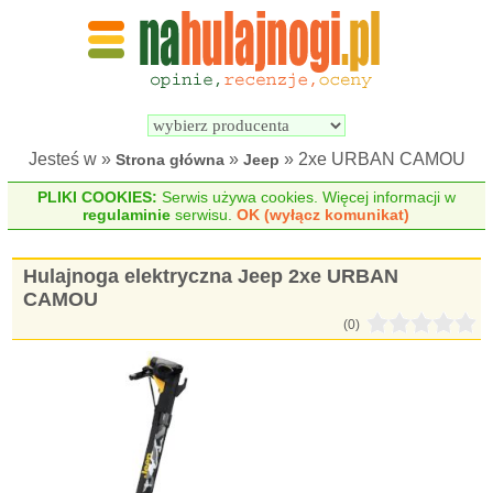
Wyszukiwarka 
Porównywarka 
hulajnóg 
hulajnóg 
elektrycznych
elektrycznych
Jesteś w »
»
» 2xe URBAN CAMOU
Strona główna
Jeep
PLIKI COOKIES:
Serwis używa cookies. Więcej informacji w
regulaminie
serwisu.
OK (wyłącz komunikat)
Hulajnoga elektryczna Jeep 2xe URBAN
CAMOU
(0)