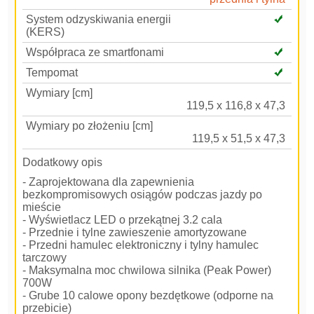
System odzyskiwania energii
(KERS)
Współpraca ze smartfonami
Tempomat
Wymiary [cm]
119,5 x 116,8 x 47,3
Wymiary po złożeniu [cm]
119,5 x 51,5 x 47,3
Dodatkowy opis
- Zaprojektowana dla zapewnienia
bezkompromisowych osiągów podczas jazdy po
mieście
- Wyświetlacz LED o przekątnej 3.2 cala
- Przednie i tylne zawieszenie amortyzowane
- Przedni hamulec elektroniczny i tylny hamulec
tarczowy
- Maksymalna moc chwilowa silnika (Peak Power)
700W
- Grube 10 calowe opony bezdętkowe (odporne na
przebicie)