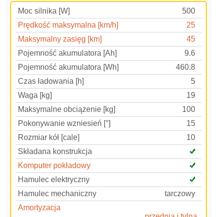
Moc silnika [W]
500
Prędkość maksymalna [km/h]
25
Maksymalny zasięg [km]
45
Pojemność akumulatora [Ah]
9.6
Pojemność akumulatora [Wh]
460.8
Czas ładowania [h]
5
Waga [kg]
19
Maksymalne obciążenie [kg]
100
Pokonywanie wzniesień [°]
15
Rozmiar kół [cale]
10
Składana konstrukcja
Komputer pokładowy
Hamulec elektryczny
Hamulec mechaniczny
tarczowy
Amortyzacja
przednia i tylna