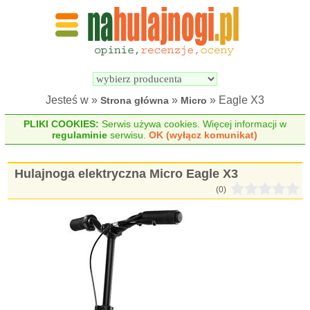
Wyszukiwarka 
Porównywarka 
hulajnóg 
hulajnóg 
elektrycznych
elektrycznych
Jesteś w »
»
» Eagle X3
Strona główna
Micro
PLIKI COOKIES:
Serwis używa cookies. Więcej informacji w
regulaminie
serwisu.
OK (wyłącz komunikat)
Hulajnoga elektryczna Micro Eagle X3
(0)