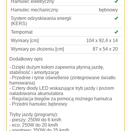
Hamulec elektryczny
Hamulec mechaniczny
bębnowy
System odzyskiwania energii
(KERS)
Tempomat
Wymiary [cm]
104 x 92,4 x 14
Wymiary po złożeniu [cm]
87 x 54 x 20
Dodatkowy opis
- Dzięki dużym kołom zapewnia płynną jazdę,
stabilność i amortyzację
- Przednie i tylne oświetlenie (zintegrowane światło
hamowania)
- Cztery diody LED wskazujące tryb jazdy i poziom
naładowania akumulatora
- Regulacja biegów za pomocą nożnego hamulca
- Przedni hamulec bębnowy
Tryby jazdy (programy):
- pieszy: 250W do 6 km/h
- eco: 250W do 20 km/h
- sportowy: 350W do 25 km/h