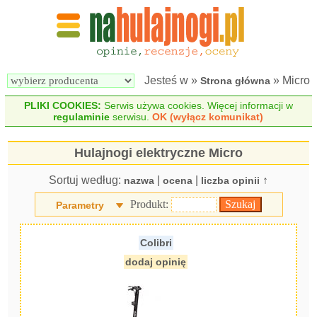
Wyszukiwarka 
Porównywarka 
hulajnóg 
hulajnóg 
elektrycznych
elektrycznych
Jesteś w »
» Micro
Strona główna
PLIKI COOKIES:
Serwis używa cookies. Więcej informacji w
regulaminie
serwisu.
OK (wyłącz komunikat)
Hulajnogi elektryczne Micro
Sortuj według:
|
|
↑
nazwa
ocena
liczba opinii
Produkt:
Parametry
Colibri
dodaj opinię