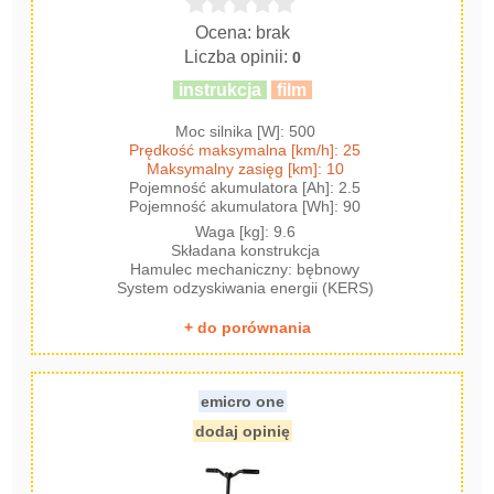
Ocena: brak
Liczba opinii:
0
instrukcja
film
Moc silnika [W]: 500
Prędkość maksymalna [km/h]: 25
Maksymalny zasięg [km]: 10
Pojemność akumulatora [Ah]: 2.5
Pojemność akumulatora [Wh]: 90
Waga [kg]: 9.6
Składana konstrukcja
Hamulec mechaniczny: bębnowy
System odzyskiwania energii (KERS)
+ do porównania
emicro one
dodaj opinię