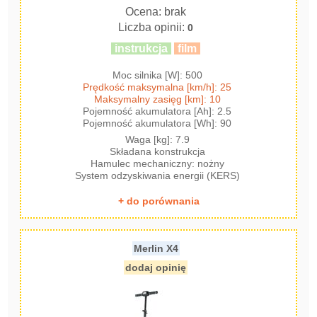
Ocena: brak
Liczba opinii:
0
instrukcja
film
Moc silnika [W]: 500
Prędkość maksymalna [km/h]: 25
Maksymalny zasięg [km]: 10
Pojemność akumulatora [Ah]: 2.5
Pojemność akumulatora [Wh]: 90
Waga [kg]: 7.9
Składana konstrukcja
Hamulec mechaniczny: nożny
System odzyskiwania energii (KERS)
+ do porównania
Merlin X4
dodaj opinię