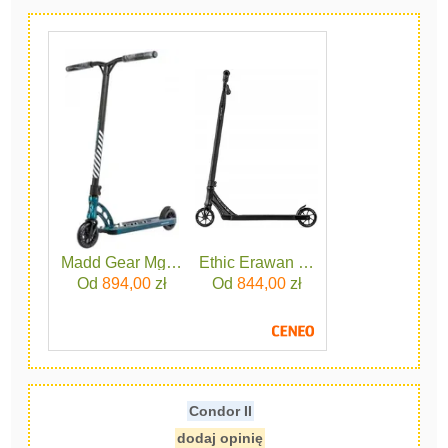
Madd Gear Mgp Origin Team Ltd 2020 Liquid Nickeled
Ethic Erawan V2m Black
Od
894,00
zł
Od
844,00
zł
Condor II
dodaj opinię