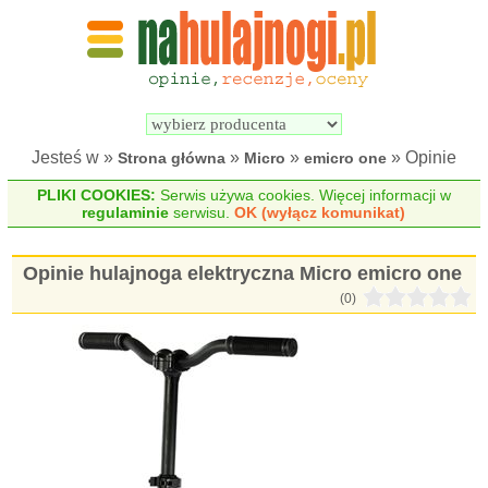
Wyszukiwarka 
Porównywarka 
hulajnóg 
hulajnóg 
elektrycznych
elektrycznych
Jesteś w »
»
»
» Opinie
Strona główna
Micro
emicro one
PLIKI COOKIES:
Serwis używa cookies. Więcej informacji w
regulaminie
serwisu.
OK (wyłącz komunikat)
Opinie hulajnoga elektryczna Micro emicro one
(0)