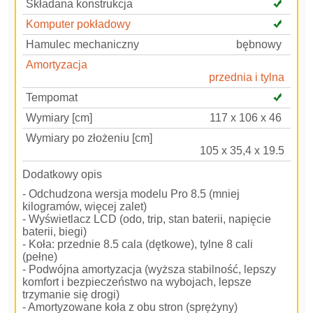
Składana konstrukcja
Komputer pokładowy
Hamulec mechaniczny
bębnowy
Amortyzacja
przednia i tylna
Tempomat
Wymiary [cm]
117 x 106 x 46
Wymiary po złożeniu [cm]
105 x 35,4 x 19.5
Dodatkowy opis
- Odchudzona wersja modelu Pro 8.5 (mniej
kilogramów, więcej zalet)
- Wyświetlacz LCD (odo, trip, stan baterii, napięcie
baterii, biegi)
- Koła: przednie 8.5 cala (dętkowe), tylne 8 cali
(pełne)
- Podwójna amortyzacja (wyższa stabilność, lepszy
komfort i bezpieczeństwo na wybojach, lepsze
trzymanie się drogi)
- Amortyzowane koła z obu stron (sprężyny)