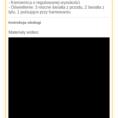
- Kierownica o regulowanej wysokości
- Oświetlenie: 3 mocne światła z przodu, 2 światła z
tyłu, 1 pulsujące przy hamowaniu
Instrukcja obsługi
Materiały wideo: