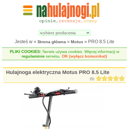
Wyszukiwarka 
Porównywarka 
hulajnóg 
hulajnóg 
elektrycznych
elektrycznych
Jesteś w »
»
» PRO 8.5 Lite
Strona główna
Motus
PLIKI COOKIES:
Serwis używa cookies. Więcej informacji w
regulaminie
serwisu.
OK (wyłącz komunikat)
Hulajnoga elektryczna Motus PRO 8.5 Lite
(
5
)