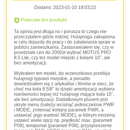
Dodano:
2023-01-10 18:03:22
Polecam ten produkt
Ta opinia jest długa no i porusza to czego nie
przeczytałem gdzie indziej. Hulajnoga zakupiona
w celu dojazdy do pracy i do załatwiania spraw w
pobliżu zamieszkania. Zastanawiałem się, czy w
przedziale cen do 2000zł wybrać MOTUS PRO
8.5 Lite, czy też model miejski z kołami 10", ale
bez amortyzacji.
Wybrałem ten model, bo wizerunkowo przebija
hulajnogi typowo miejskie, a ponadto
dowiedziałem się z artykułów i filmów w sieci, że
choć ma koła 8.5/8" to dzięki amortyzacji wybiera
nierówności lepiej niż hulajnogi mające koła 10",
ale bez amortyzacji. Dodatkowym plusem jest
ukryte menu (należy wcisnąć jednocześnie PWR
i MODE, zmieniać kolejny parametr PWR, a
ustawiać jego wartość MODE), w którym możemy
ustawić wiele opcji np. prędkość max. (parametr
P08), tempomat (parametr P08), przyspieszenie