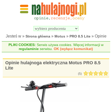
Wyszukiwarka 
Porównywarka 
hulajnóg 
hulajnóg 
elektrycznych
elektrycznych
Jesteś w »
»
»
» Opinie
Strona główna
Motus
PRO 8.5 Lite
PLIKI COOKIES:
Serwis używa cookies. Więcej informacji w
regulaminie
serwisu.
OK (wyłącz komunikat)
Opinie hulajnoga elektryczna Motus PRO 8.5
Lite
(
5
)