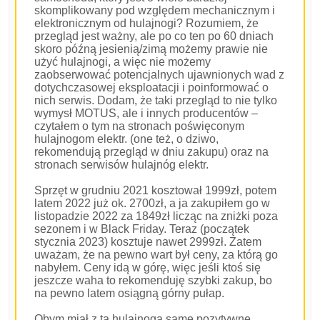
skomplikowany pod względem mechanicznym i
elektronicznym od hulajnogi? Rozumiem, że
przegląd jest ważny, ale po co ten po 60 dniach
skoro późną jesienią/zimą możemy prawie nie
użyć hulajnogi, a więc nie możemy
zaobserwować potencjalnych ujawnionych wad z
dotychczasowej eksploatacji i poinformować o
nich serwis. Dodam, że taki przegląd to nie tylko
wymysł MOTUS, ale i innych producentów –
czytałem o tym na stronach poświęconym
hulajnogom elektr. (one też, o dziwo,
rekomendują przegląd w dniu zakupu) oraz na
stronach serwisów hulajnóg elektr.
Sprzęt w grudniu 2021 kosztował 1999zł, potem
latem 2022 już ok. 2700zł, a ja zakupiłem go w
listopadzie 2022 za 1849zł licząc na zniżki poza
sezonem i w Black Friday. Teraz (początek
stycznia 2023) kosztuje nawet 2999zł. Zatem
uważam, że na pewno wart był ceny, za którą go
nabyłem. Ceny idą w górę, więc jeśli ktoś się
jeszcze waha to rekomenduję szybki zakup, bo
na pewno latem osiągną górny pułap.
Obym miał z tą hulajnogą same pozytywne