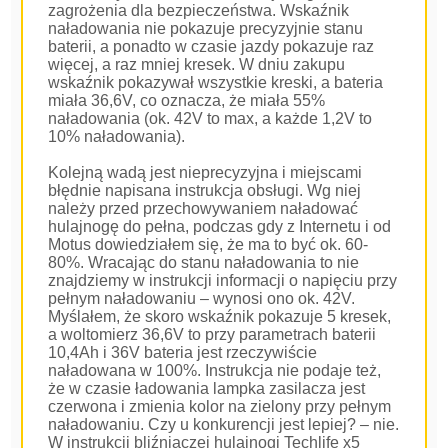
zagrożenia dla bezpieczeństwa. Wskaźnik
naładowania nie pokazuje precyzyjnie stanu
baterii, a ponadto w czasie jazdy pokazuje raz
więcej, a raz mniej kresek. W dniu zakupu
wskaźnik pokazywał wszystkie kreski, a bateria
miała 36,6V, co oznacza, że miała 55%
naładowania (ok. 42V to max, a każde 1,2V to
10% naładowania).
Kolejną wadą jest nieprecyzyjna i miejscami
błędnie napisana instrukcja obsługi. Wg niej
należy przed przechowywaniem naładować
hulajnogę do pełna, podczas gdy z Internetu i od
Motus dowiedziałem się, że ma to być ok. 60-
80%. Wracając do stanu naładowania to nie
znajdziemy w instrukcji informacji o napięciu przy
pełnym naładowaniu – wynosi ono ok. 42V.
Myślałem, że skoro wskaźnik pokazuje 5 kresek,
a woltomierz 36,6V to przy parametrach baterii
10,4Ah i 36V bateria jest rzeczywiście
naładowana w 100%. Instrukcja nie podaje też,
że w czasie ładowania lampka zasilacza jest
czerwona i zmienia kolor na zielony przy pełnym
naładowaniu. Czy u konkurencji jest lepiej? – nie.
W instrukcji bliźniaczej hulajnogi Techlife x5