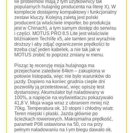
ile problemów mają z tym użytkownicy tak
popularnych hulajnóg producenta na literę X). W
komplecie dostajemy kompaktowy i funkcjonalny
zestaw kluczy. Kolejną zaletą jest polski
producent (a właściwie importer, bo produkcja
jest w Chinach), a tym samym dostęp do serwisu
i części. MOTUS PRO 8.5 Lite jest właściwie
bliźniakiem Techlife x5, ale tamten jest wyraźnie
droższy i aby zdjąć ograniczenie prędkości to
trzeba ciąć jeden kabelek, a nie tak jak w
MOTUS zrobić to poprzez zmiany w menu.
Pisząc tę recenzję moja hulajnoga ma
przejechane zaledwie 64km – zakupiona w
połowie listopada, więc nie było warunków do
jazdy. Dopiero na koniec grudnia ciepłe dni
pozwoliły ją przetestować, więc opiszę test
dystansowy. Akumulator był naładowany w
100%, a napięcie na wyświetlaczu pokazywało
41,8 V. Moja waga wraz z ubraniem mniej niż
70kg. Temperatura ok. 10 stopni i chłodny wiatr.
Teren miejski i płaski. Jazda głównie po
ścieżkach rowerowych. Maksymalna prędkość,
parametr P08 ustawiona na 50, co na przy
pełnym naładowaniu na I-ym biegu dawało ok.