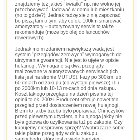
znajdziemy też jakieś "kwiatki" np. nie wolno jej
przechowywać i ładować w domu lub mieszkaniu
(no to gdzie?). Jednak radzę się z nią zapoznać,
bo piszą tam o tym, aby co ok. 100km smarować
amortyzatory – autoryzowany serwis to także
rekomenduje (może być olej do łańcuchów
rowerowych).
Jednak moim zdaniem największą wadą jest
system "przeglądów zerowych" wymaganych do
utrzymania gwarancji. Nie jest to ujęte w opisie
hulajnogi. Wymagane są dwa przeglądy
realizowane w autoryzowanych serwisach (ich
lista jest na stronie MUTUS). I-szy po 300km lub
60 dniach od zakupu (co wystąpi pierwsze) i II-i
po 2000km lub 10-13 m-cach od dnia zakupu.
Koszt takiego przeglądu na dzień pisania tej
opinii to ok. 200zł. Producent oferuje nawet ten
przegląd przed dostarczeniem nowej hulajnogi.
Brzmi to jakby trzeba było poprawiać Chińczyków
przed pierwszym użyciem, a hulajnoga jakby nie
była gotowa do użytkowania tuż po zakupie. Czy
kupujemy niesprawny sprzęt? Wyobrażacie sobie
takie płatne przeglądy w dniu zakupu
samochodu, który jest o wiele bardziej