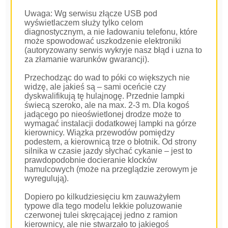
Uwaga: Wg serwisu złącze USB pod
wyświetlaczem służy tylko celom
diagnostycznym, a nie ładowaniu telefonu, które
może spowodować uszkodzenie elektroniki
(autoryzowany serwis wykryje nasz błąd i uzna to
za złamanie warunków gwarancji).
Przechodząc do wad to póki co większych nie
widzę, ale jakieś są – sami oceńcie czy
dyskwalifikują tę hulajnogę. Przednie lampki
świecą szeroko, ale na max. 2-3 m. Dla kogoś
jadącego po nieoświetlonej drodze może to
wymagać instalacji dodatkowej lampki na górze
kierownicy. Wiązka przewodów pomiędzy
podestem, a kierownicą trze o błotnik. Od strony
silnika w czasie jazdy słychać cykanie – jest to
prawdopodobnie docieranie klocków
hamulcowych (może na przeglądzie zerowym je
wyregulują).
Dopiero po kilkudziesięciu km zauważyłem
typowe dla tego modelu lekkie poluzowanie
czerwonej tulei skręcającej jedno z ramion
kierownicy, ale nie stwarzało to jakiegoś