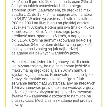
9km/h, na II-gim ok. 16km/h, a na trzecim 21km/h.
Jadąc na takich ustawieniach III-go biegu
zrobiłem 26km. Zauważyłem, że prędkość max.
spadła z 21 do 18 km/h, a napięcie akumulatora
do 34,8V. W międzyczasie na chwilę ustawiłem
P08 na 100 i na III-m biegu na płaskiej drodze
uzyskałem 37km/h. Potem mój syn (ma ok. 40kg)
zrobił jeszcze 8km. Na koniec jego jazdy
prędkość max. spadła do 6 km/h, a napięcie do
ok. 31,5V. Czyli na jednym ładowaniu udało się
przejechać 34km. Zatem deklarowana prędkość
maksymalna i zasięg są jak najbardziej
osiągalne dla pewnych warunków jazdy.
Hamulec choć jeden i to bębnowy jak dla mnie
jest wystarczający, bo nie zamierzam jeździć z
maksymalną prędkością, a z 20km/h hamuje
wystarczająco mocno. Hamowałem mocno tylko
2 razy. Normalnie odpuszczenie "gazu" lub
zerwanie tempomatu wystarcza, aby na niecałych
10m wyhamować prawie do zera wiedząc z góry
gdzie się chce zatrzymać (np. przed czerwonym
światłem) – zapewnie oszczędzi to hamulce na
dłuższy czas. Mechanizm składania jest prosty i
pewny.