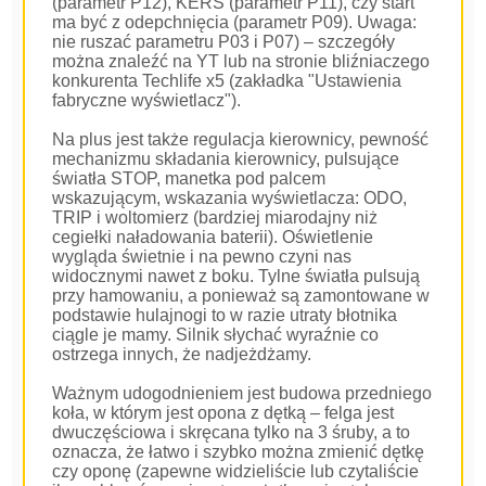
(parametr P12), KERS (parametr P11), czy start
ma być z odepchnięcia (parametr P09). Uwaga:
nie ruszać parametru P03 i P07) – szczegóły
można znaleźć na YT lub na stronie bliźniaczego
konkurenta Techlife x5 (zakładka "Ustawienia
fabryczne wyświetlacz").
Na plus jest także regulacja kierownicy, pewność
mechanizmu składania kierownicy, pulsujące
światła STOP, manetka pod palcem
wskazującym, wskazania wyświetlacza: ODO,
TRIP i woltomierz (bardziej miarodajny niż
cegiełki naładowania baterii). Oświetlenie
wygląda świetnie i na pewno czyni nas
widocznymi nawet z boku. Tylne światła pulsują
przy hamowaniu, a ponieważ są zamontowane w
podstawie hulajnogi to w razie utraty błotnika
ciągle je mamy. Silnik słychać wyraźnie co
ostrzega innych, że nadjeżdżamy.
Ważnym udogodnieniem jest budowa przedniego
koła, w którym jest opona z dętką – felga jest
dwuczęściowa i skręcana tylko na 3 śruby, a to
oznacza, że łatwo i szybko można zmienić dętkę
czy oponę (zapewne widzieliście lub czytaliście