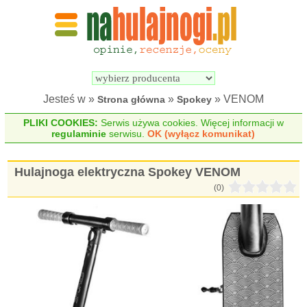
Wyszukiwarka 
Porównywarka 
hulajnóg 
hulajnóg 
elektrycznych
elektrycznych
Jesteś w »
»
» VENOM
Strona główna
Spokey
PLIKI COOKIES:
Serwis używa cookies. Więcej informacji w
regulaminie
serwisu.
OK (wyłącz komunikat)
Hulajnoga elektryczna Spokey VENOM
(0)