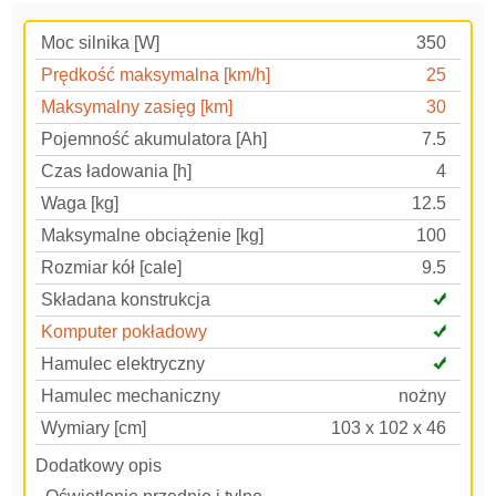
Moc silnika [W]
350
Prędkość maksymalna [km/h]
25
Maksymalny zasięg [km]
30
Pojemność akumulatora [Ah]
7.5
Czas ładowania [h]
4
Waga [kg]
12.5
Maksymalne obciążenie [kg]
100
Rozmiar kół [cale]
9.5
Składana konstrukcja
Komputer pokładowy
Hamulec elektryczny
Hamulec mechaniczny
nożny
Wymiary [cm]
103 x 102 x 46
Dodatkowy opis