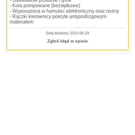
- Oświetlenie przednie i tylne
- Koła pompowane (bezdętkowe)
- Wyposażona w hamulec elektroniczny oraz nożny
- Rączki kierownicy pokryte antypoślizgowym
materiałem
Data dodania:
2020-06-29
Zgłoś błąd w opisie