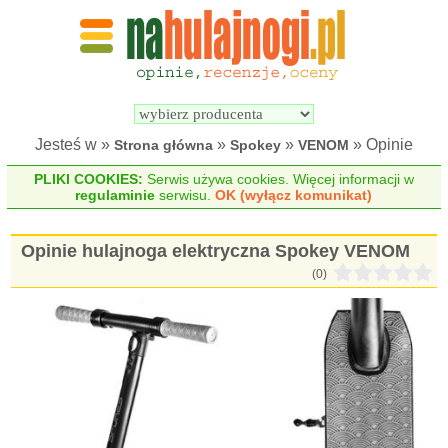
Wyszukiwarka 
Porównywarka 
hulajnóg 
hulajnóg 
elektrycznych
elektrycznych
Jesteś w »
»
»
» Opinie
Strona główna
Spokey
VENOM
PLIKI COOKIES:
Serwis używa cookies. Więcej informacji w
regulaminie
serwisu.
OK (wyłącz komunikat)
Opinie hulajnoga elektryczna Spokey VENOM
(0)