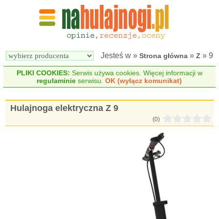
Wyszukiwarka 
Porównywarka 
hulajnóg 
hulajnóg 
elektrycznych
elektrycznych
Jesteś w »
»
» 9
Strona główna
Z
PLIKI COOKIES:
Serwis używa cookies. Więcej informacji w
regulaminie
serwisu.
OK (wyłącz komunikat)
Hulajnoga elektryczna Z 9
(0)