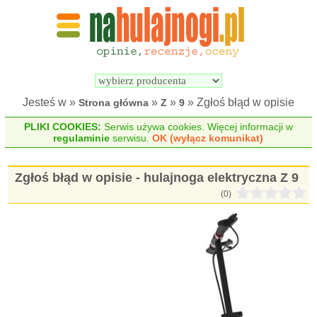
Wyszukiwarka 
Porównywarka 
hulajnóg 
hulajnóg 
elektrycznych
elektrycznych
Jesteś w »
»
»
» Zgłoś błąd w opisie
Strona główna
Z
9
PLIKI COOKIES:
Serwis używa cookies. Więcej informacji w
regulaminie
serwisu.
OK (wyłącz komunikat)
Zgłoś błąd w opisie - hulajnoga elektryczna Z 9
(0)