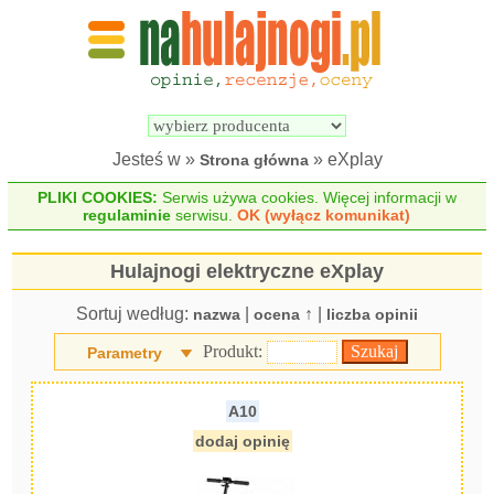
Wyszukiwarka 
Porównywarka 
hulajnóg 
hulajnóg 
elektrycznych
elektrycznych
Jesteś w »
» eXplay
Strona główna
PLIKI COOKIES:
Serwis używa cookies. Więcej informacji w
regulaminie
serwisu.
OK (wyłącz komunikat)
Hulajnogi elektryczne eXplay
Sortuj według:
|
↑ |
nazwa
ocena
liczba opinii
Produkt:
Parametry
A10
dodaj opinię