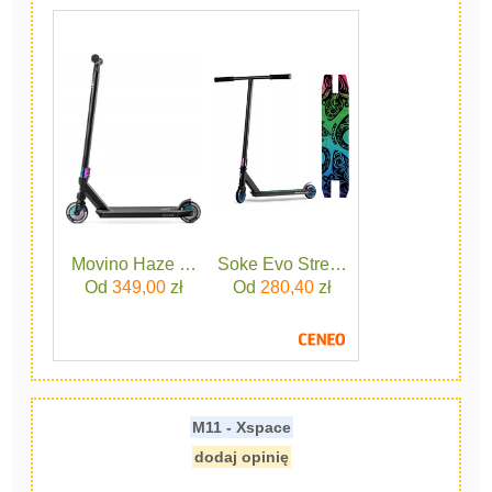
Movino Haze Czarny
Soke Evo Street Black
Od
349,00
zł
Od
280,40
zł
M11 - Xspace
dodaj opinię