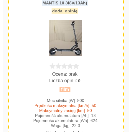
MANTIS 10 (48V/13Ah)
dodaj opinię
Ocena: brak
Liczba opinii:
0
film
Moc silnika [W]: 800
Prędkość maksymalna [km/h]: 50
Maksymalny zasięg [km]: 50
Pojemność akumulatora [Ah]: 13
Pojemność akumulatora [Wh]: 624
Waga [kg]: 22.3