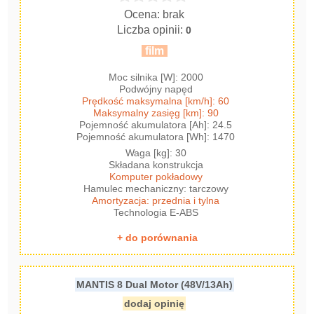
Ocena: brak
Liczba opinii:
0
film
Moc silnika [W]: 2000
Podwójny napęd
Prędkość maksymalna [km/h]: 60
Maksymalny zasięg [km]: 90
Pojemność akumulatora [Ah]: 24.5
Pojemność akumulatora [Wh]: 1470
Waga [kg]: 30
Składana konstrukcja
Komputer pokładowy
Hamulec mechaniczny: tarczowy
Amortyzacja: przednia i tylna
Technologia E-ABS
+ do porównania
MANTIS 8 Dual Motor (48V/13Ah)
dodaj opinię