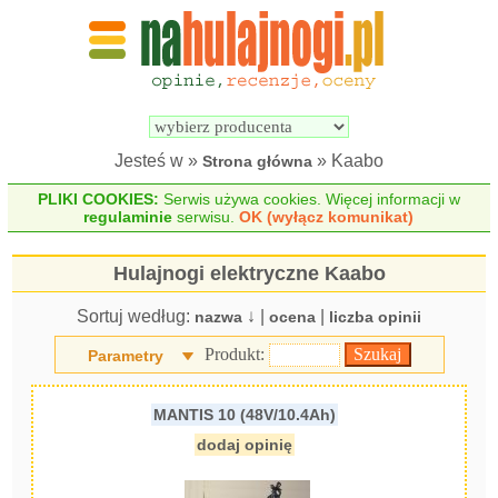
Wyszukiwarka 
Porównywarka 
hulajnóg 
hulajnóg 
elektrycznych
elektrycznych
Jesteś w »
» Kaabo
Strona główna
PLIKI COOKIES:
Serwis używa cookies. Więcej informacji w
regulaminie
serwisu.
OK (wyłącz komunikat)
Hulajnogi elektryczne Kaabo
Sortuj według:
↓ |
|
nazwa
ocena
liczba opinii
Produkt:
Parametry
MANTIS 10 (48V/10.4Ah)
dodaj opinię