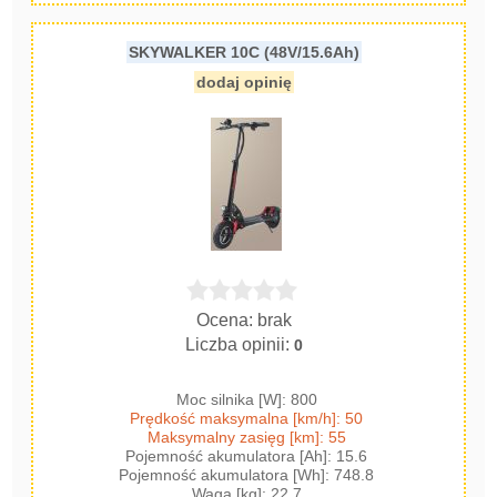
SKYWALKER 10C (48V/15.6Ah)
dodaj opinię
Ocena: brak
Liczba opinii:
0
Moc silnika [W]: 800
Prędkość maksymalna [km/h]: 50
Maksymalny zasięg [km]: 55
Pojemność akumulatora [Ah]: 15.6
Pojemność akumulatora [Wh]: 748.8
Waga [kg]: 22.7