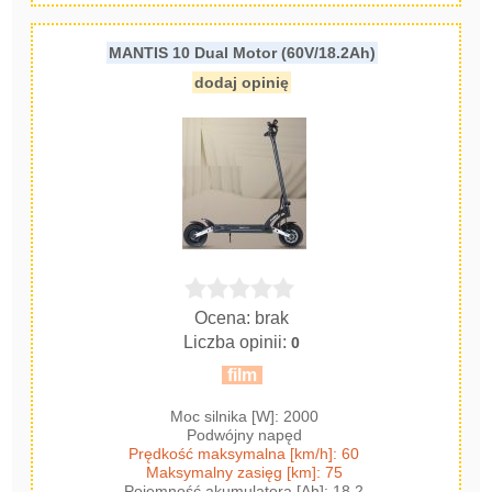
MANTIS 10 Dual Motor (60V/18.2Ah)
dodaj opinię
Ocena: brak
Liczba opinii:
0
film
Moc silnika [W]: 2000
Podwójny napęd
Prędkość maksymalna [km/h]: 60
Maksymalny zasięg [km]: 75
Pojemność akumulatora [Ah]: 18.2