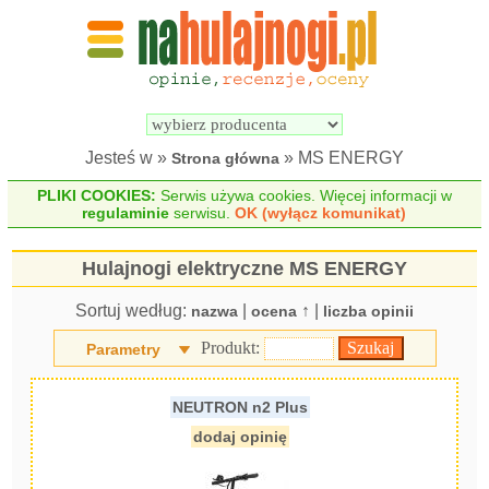
Wyszukiwarka 
Porównywarka 
hulajnóg 
hulajnóg 
elektrycznych
elektrycznych
Jesteś w »
» MS ENERGY
Strona główna
PLIKI COOKIES:
Serwis używa cookies. Więcej informacji w
regulaminie
serwisu.
OK (wyłącz komunikat)
Hulajnogi elektryczne MS ENERGY
Sortuj według:
|
↑ |
nazwa
ocena
liczba opinii
Produkt:
Parametry
NEUTRON n2 Plus
dodaj opinię