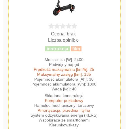
Ocena: brak
Liczba opinii:
0
instrukcja
film
Moc silnika [W]: 2400
Podwójny napęd
Prędkość maksymalna [km/h]: 25
Maksymalny zasięg [km]: 135
Pojemność akumulatora [Ah]: 30
Pojemność akumulatora [Wh]: 1800
Waga [kg]: 40
Składana konstrukcja
Komputer pokładowy
Hamulec mechaniczny: tarczowy
Amortyzacja: przednia i tylna
System odzyskiwania energii (KERS)
Współpraca ze smartfonami
Kierunkowskazy