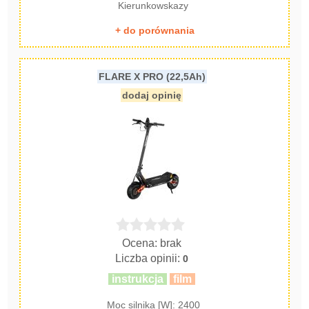
Kierunkowskazy
+ do porównania
FLARE X PRO (22,5Ah)
dodaj opinię
Ocena: brak
Liczba opinii:
0
instrukcja
film
Moc silnika [W]: 2400