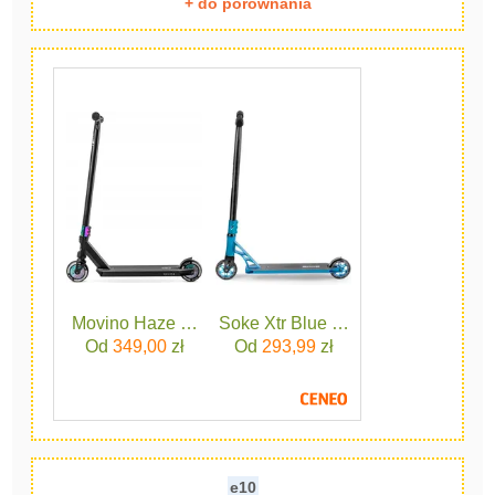
+ do porównania
Movino Haze Czarny
Soke Xtr Blue Czerwona
Od
349,00
zł
Od
293,99
zł
e10