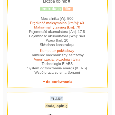
Liczba opinii:
0
instrukcja
film
Moc silnika [W]: 500
Prędkość maksymalna [km/h]: 40
Maksymalny zasięg [km]: 70
Pojemność akumulatora [Ah]: 17.5
Pojemność akumulatora [Wh]: 840
Waga [kg]: 20
Składana konstrukcja
Komputer pokładowy
Hamulec mechaniczny: tarczowy
Amortyzacja: przednia i tylna
Technologia E-ABS
System odzyskiwania energii (KERS)
Współpraca ze smartfonami
+ do porównania
FLARE
dodaj opinię