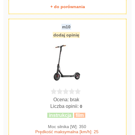
+ do porównania
m10
dodaj opinię
Ocena: brak
Liczba opinii:
0
instrukcja
film
Moc silnika [W]: 350
Prędkość maksymalna [km/h]: 25