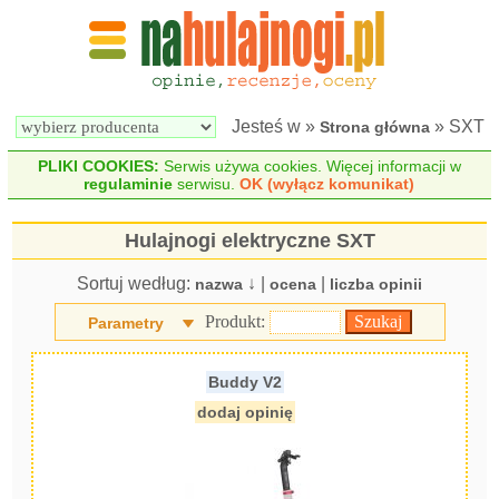
Wyszukiwarka 
Porównywarka 
hulajnóg 
hulajnóg 
elektrycznych
elektrycznych
Jesteś w »
» SXT
Strona główna
PLIKI COOKIES:
Serwis używa cookies. Więcej informacji w
regulaminie
serwisu.
OK (wyłącz komunikat)
Hulajnogi elektryczne SXT
Sortuj według:
↓ |
|
nazwa
ocena
liczba opinii
Produkt:
Parametry
Buddy V2
dodaj opinię