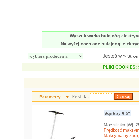
Wyszukiwarka hulajnóg elektry
Najwyżej oceniane hulajnogi elektry
Jesteś w »
Stro
PLIKI COOKIES:
S
Produkt:
Parametry
Squbby 6,5"
Moc silnika [W]: 
Prędkość maksyma
Maksymalny zasię