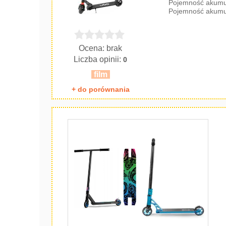
Pojemność akumul
Pojemność akumul
Ocena: brak
Liczba opinii:
0
film
+ do porównania