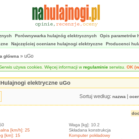
cznych
Porównywarka hulajnóg elektrycznych
Opis parametrów h
czne
Najczęściej oceniane hulajnogi elektryczne
Producenci hul
» uGo
na główna
erwis używa cookies. Więcej informacji w
regulaminie
serwisu.
OK (w
Hulajnogi elektryczne uGo
Sortuj według:
|
nazwa
oce
dod
250
Waga [kg]: 10.2
lna [km/h]: 25
Składana konstrukcja
g [km]: 15
Komputer pokładowy