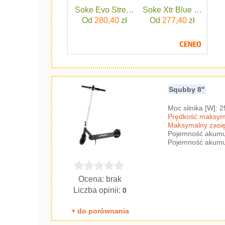
Soke Evo Street Black
Soke Xtr Blue Czerwo
Od
280,40
zł
Od
277,40
zł
Squbby 8"
Moc silnika [W]: 
Prędkość maksyma
Maksymalny zasię
Pojemność akumul
Pojemność akumul
Ocena: brak
Liczba opinii:
0
+ do porównania