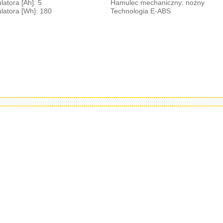
atora [Ah]: 5
Hamulec mechaniczny: nożny
atora [Wh]: 180
Technologia E-ABS