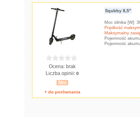
Squbby 8,5"
Moc silnika [W]: 
Prędkość maksyma
Maksymalny zasię
Pojemność akumul
Pojemność akumul
Ocena: brak
Liczba opinii:
0
film
+ do porównania