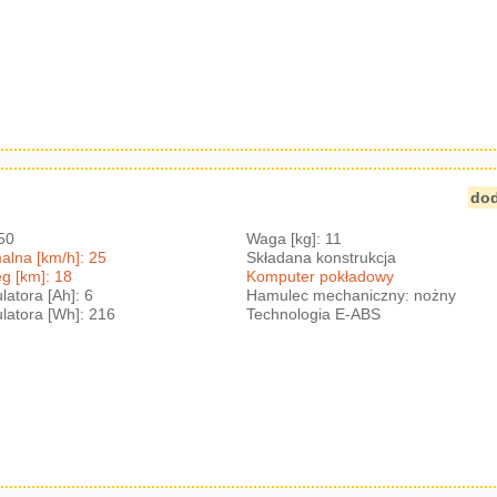
na
dod
250
Waga [kg]: 11
lna [km/h]: 25
Składana konstrukcja
g [km]: 18
Komputer pokładowy
atora [Ah]: 6
Hamulec mechaniczny: nożny
atora [Wh]: 216
Technologia E-ABS