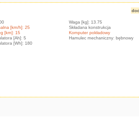
dod
300
Waga [kg]: 13.75
lna [km/h]: 25
Składana konstrukcja
g [km]: 15
Komputer pokładowy
atora [Ah]: 5
Hamulec mechaniczny: bębnowy
atora [Wh]: 180