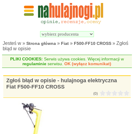
Wyszukiwarka 
Porównywarka 
hulajnóg 
hulajnóg 
elektrycznych
elektrycznych
Jesteś w »
»
»
» Zgłoś
Strona główna
Fiat
F500-FF10 CROSS
błąd w opisie
PLIKI COOKIES:
Serwis używa cookies. Więcej informacji w
regulaminie
serwisu.
OK (wyłącz komunikat)
Zgłoś błąd w opisie - hulajnoga elektryczna
Fiat F500-FF10 CROSS
(0)